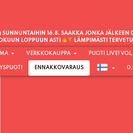
PALVELEMME TÄNÄÄN:
PERJANTAI
11:00 - 21:00
1) SUNNUNTAIHIN 16.8. SAAKKA JONKA JÄLKEEN
OMA
VERKKOKAUPPA
PUOTI LIVE! VOL
LOKUUN LOPPUUN ASTI
LÄMPIMÄSTI TERVET
YSPUOTI
ENNAKKOVARAUS
0