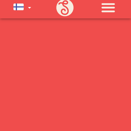
KLO 11-21) SUNNUNTAIHIN 16.8.
SAAKKA JONKA JÄLKEEN OLEMME
AVOINNA VIIKONLOPPUISIN (PE-
SU) ELOKUUN LOPPUUN ASTI
LÄMPIMÄSTI TERVETULOA!