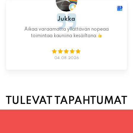
Ystävällinen ja rento asiakaspalvelu. Pizzat
saatiin nopeasti ja ne olivat täydelliset!
Kauniit maisemat ja mukava tunnelma.
Istumapaikkoja hyvin ja mahdollisuus valita
vapaasti
Lue lisää
02.08.2026
TULEVAT TAPAHTUMAT