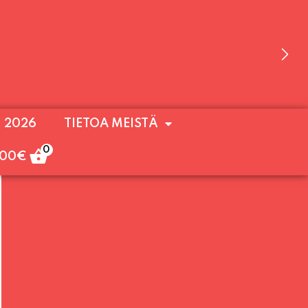
 OLEMME AVOINNA VIIKONLOPPUISIN (PE-
. 2026
TIETOA MEISTÄ
ULOA!
0
,00
€