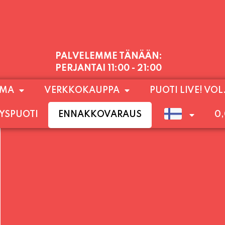
PALVELEMME TÄNÄÄN:
PERJANTAI
11:00 - 21:00
1) SUNNUNTAIHIN 16.8. SAAKKA JONKA JÄLKEEN
OMA
VERKKOKAUPPA
PUOTI LIVE! VOL
LOKUUN LOPPUUN ASTI
LÄMPIMÄSTI TERVET
YSPUOTI
ENNAKKOVARAUS
0