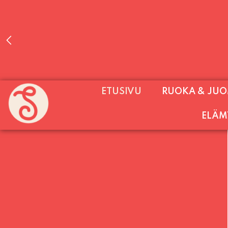
PALVELEMME PÄIVITTÄIN (MA-SU KLO 11-2
ETUSIVU
RUOKA & JU
SU) E
ELÄM