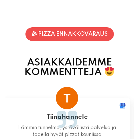
PIZZA ENNAKKOVARAUS
ASIAKKAIDEMME
KOMMENTTEJA
Terhi Vornanen
Varmuudella Pohjois-Karjalan parhaat pizzat!
Itsessään paikka ei valitettavasti ole
mitenkään idyllinen.