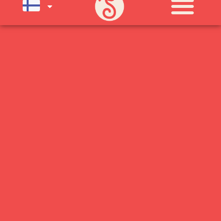
SU) ELOKUUN LOPPUUN ASTI
LÄMPIMÄSTI TERVETULOA!