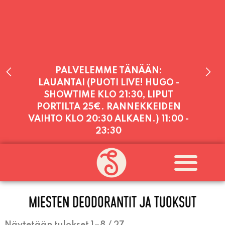
PALVELEMME TÄNÄÄN:
LAUANTAI (PUOTI LIVE! HUGO -
SHOWTIME KLO 21:30, LIPUT
PORTILTA 25€. RANNEKKEIDEN
VAIHTO KLO 20:30 ALKAEN.)
11:00 -
23:30
PALVELEMME PÄIVITTÄIN (MA-SU
KLO 11-21) SUNNUNTAIHIN 16.8.
SAAKKA JONKA JÄLKEEN OLEMME
AVOINNA VIIKONLOPPUISIN (PE-
SU) ELOKUUN LOPPUUN ASTI
MIESTEN DEODORANTIT JA TUOKSUT
LÄMPIMÄSTI TERVETULOA!