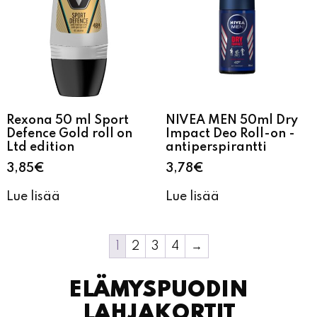
Rexona 50 ml Sport
NIVEA MEN 50ml Dry
Defence Gold roll on
Impact Deo Roll-on -
Ltd edition
antiperspirantti
3,85
€
3,78
€
Lue lisää
Lue lisää
1
2
3
4
→
ELÄMYSPUODIN