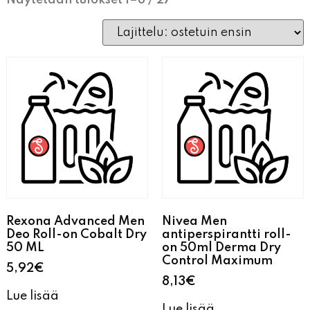
Näytetään tulokset 1–8 / 27
Rexona Advanced Men
Nivea Men
Deo Roll-on Cobalt Dry
antiperspirantti roll-
50 ML
on 50ml Derma Dry
Control Maximum
5,92
€
8,13
€
Lue lisää