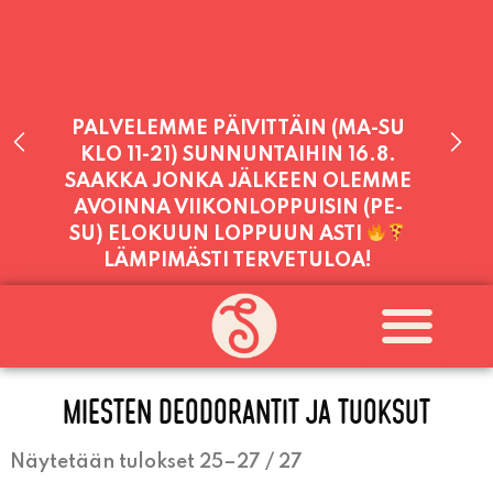
PALVELEMME PÄIVITTÄIN (MA-SU
KLO 11-21) SUNNUNTAIHIN 16.8.
SAAKKA JONKA JÄLKEEN OLEMME
AVOINNA VIIKONLOPPUISIN (PE-
SU) ELOKUUN LOPPUUN ASTI
LÄMPIMÄSTI TERVETULOA!
PALVELEMME TÄNÄÄN:
TORSTAI
11:00 - 21:00
MIESTEN DEODORANTIT JA TUOKSUT
Näytetään tulokset 25–27 / 27