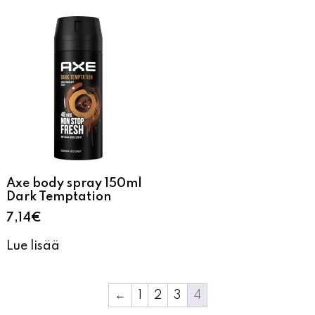
Axe body spray 150ml
Dark Temptation
7,14
€
Lue lisää
←
1
2
3
4