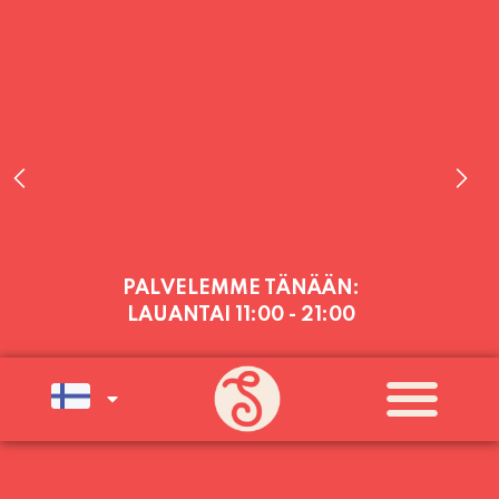
PALVELEMME TÄNÄÄN:
LAUANTAI
11:00 - 21:00
PALVELEMME PÄIVITTÄIN (MA-SU
KLO 11-21) SUNNUNTAIHIN 16.8.
SAAKKA JONKA JÄLKEEN OLEMME
AVOINNA VIIKONLOPPUISIN (PE-
SU) ELOKUUN LOPPUUN ASTI
LÄMPIMÄSTI TERVETULOA!