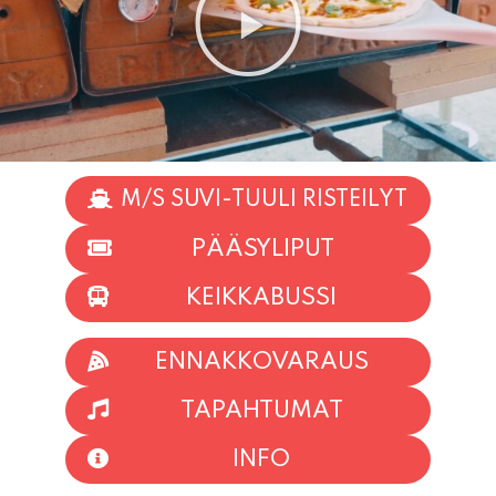
M/S SUVI-TUULI RISTEILYT
PÄÄSYLIPUT
KEIKKABUSSI
ENNAKKOVARAUS
TAPAHTUMAT
INFO