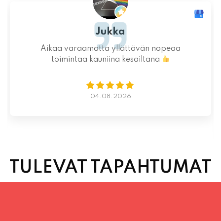
Ystävällinen ja rento asiakaspalvelu. Pizzat
saatiin nopeasti ja ne olivat täydelliset!
Kauniit maisemat ja mukava tunnelma.
Istumapaikkoja hyvin ja mahdollisuus valita
vapaasti
Lue lisää
02.08.2026
TULEVAT TAPAHTUMAT