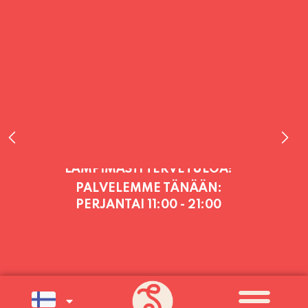
PALVELEMME TÄNÄÄN:
PERJANTAI
11:00 - 21:00
PALVELEMME PÄIVITTÄIN (MA-SU
KLO 11-21) SUNNUNTAIHIN 16.8.
SAAKKA JONKA JÄLKEEN OLEMME
AVOINNA VIIKONLOPPUISIN (PE-
SU) ELOKUUN LOPPUUN ASTI
LÄMPIMÄSTI TERVETULOA!