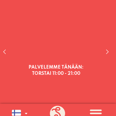
PALVELEMME TÄNÄÄN:
TORSTAI
11:00 - 21:00
PALVELEMME PÄIVITTÄIN (MA-SU
KLO 11-21) SUNNUNTAIHIN 16.8.
SAAKKA JONKA JÄLKEEN OLEMME
AVOINNA VIIKONLOPPUISIN (PE-
SU) ELOKUUN LOPPUUN ASTI
LÄMPIMÄSTI TERVETULOA!