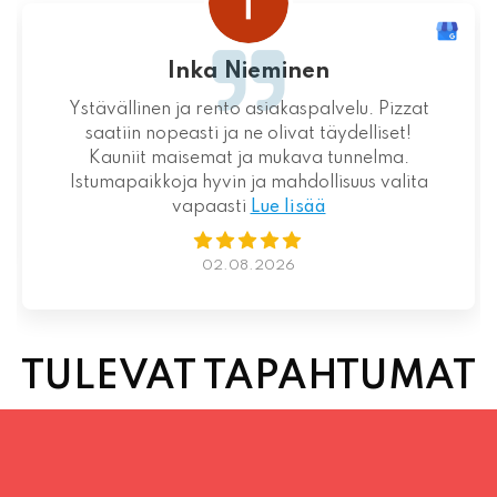
Loistava kokemus niin palvelun kuin ruoankin
suhteen!
01.08.2026
TULEVAT TAPAHTUMAT