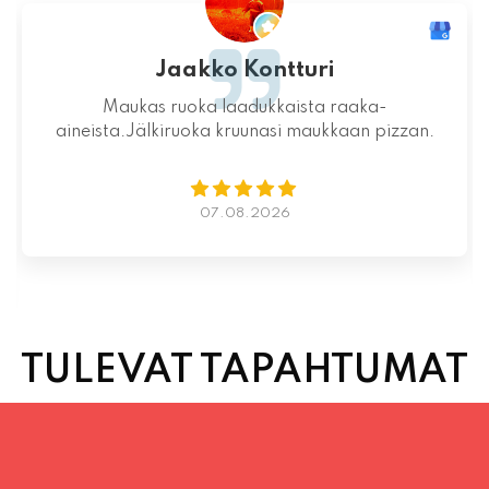
Mahtava paikka kokonaisuutena, ruoka,
miljöö ja henkilökunta ovat huippua ruuan
lisäksi.
06.08.2026
TULEVAT TAPAHTUMAT