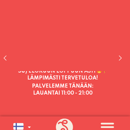
PALVELEMME TÄNÄÄN:
LAUANTAI
11:00 - 21:00
PALVELEMME PÄIVITTÄIN (MA-SU
KLO 11-21) SUNNUNTAIHIN 16.8.
SAAKKA JONKA JÄLKEEN OLEMME
AVOINNA VIIKONLOPPUISIN (PE-
SU) ELOKUUN LOPPUUN ASTI
LÄMPIMÄSTI TERVETULOA!