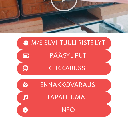
M/S SUVI-TUULI RISTEILYT
PÄÄSYLIPUT
KEIKKABUSSI
ENNAKKOVARAUS
TAPAHTUMAT
INFO
HIIO HOI!