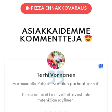
ASIAKKAIDEMME
KOMMENTTEJA
Jaakko Kontturi
Maukas ruoka laadukkaista raaka-
aineista.Jälkiruoka kruunasi maukkaan pizzan.
07.08.2026