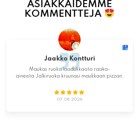
ASIAKKAIDEMME
KOMMENTTEJA
Jari-Pekka Rajasalo
Mahtava paikka kokonaisuutena, ruoka,
miljöö ja henkilökunta ovat huippua ruuan
lisäksi.
06.08.2026