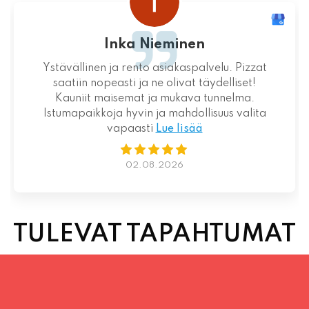
Loistava kokemus niin palvelun kuin ruoankin
suhteen!
01.08.2026
TULEVAT TAPAHTUMAT