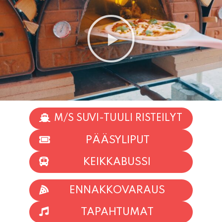
M/S SUVI-TUULI RISTEILYT
PÄÄSYLIPUT
KEIKKABUSSI
ENNAKKOVARAUS
TAPAHTUMAT
INFO