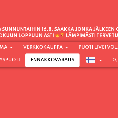
PALVELEMME TÄNÄÄN:
PERJANTAI
11:00 - 21:00
1) SUNNUNTAIHIN 16.8. SAAKKA JONKA JÄLKEEN
OMA
VERKKOKAUPPA
PUOTI LIVE! VOL
LOKUUN LOPPUUN ASTI
LÄMPIMÄSTI TERVET
YSPUOTI
ENNAKKOVARAUS
0