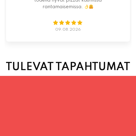
todella hyvät pizzat kauniissa
rantamaisemissa.
09.08.2026
TULEVAT TAPAHTUMAT