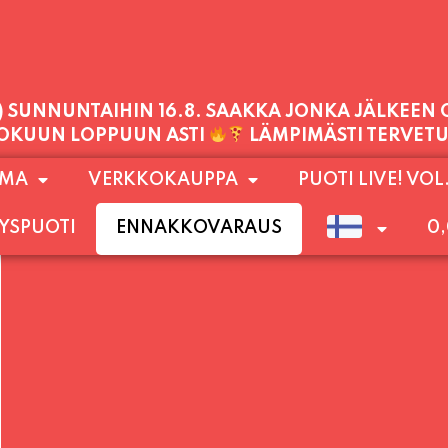
PALVELEMME TÄNÄÄN:
PERJANTAI
11:00 - 21:00
1) SUNNUNTAIHIN 16.8. SAAKKA JONKA JÄLKEEN
OMA
VERKKOKAUPPA
PUOTI LIVE! VOL
LOKUUN LOPPUUN ASTI
LÄMPIMÄSTI TERVET
YSPUOTI
ENNAKKOVARAUS
0