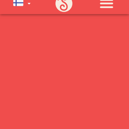
KLO 11-21) SUNNUNTAIHIN 16.8.
SAAKKA JONKA JÄLKEEN OLEMME
AVOINNA VIIKONLOPPUISIN (PE-
SU) ELOKUUN LOPPUUN ASTI
LÄMPIMÄSTI TERVETULOA!