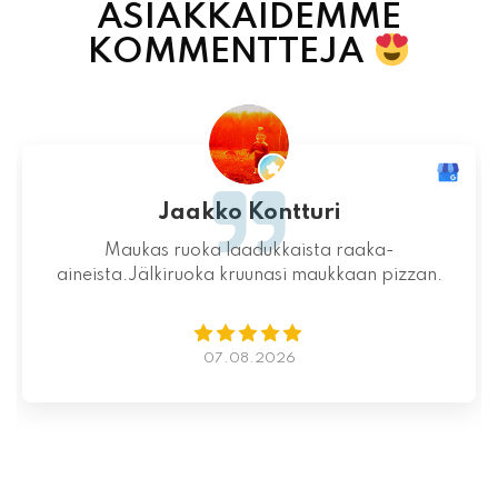
ASIAKKAIDEMME
KOMMENTTEJA
Jari-Pekka Rajasalo
Mahtava paikka kokonaisuutena, ruoka,
miljöö ja henkilökunta ovat huippua ruuan
lisäksi.
06.08.2026