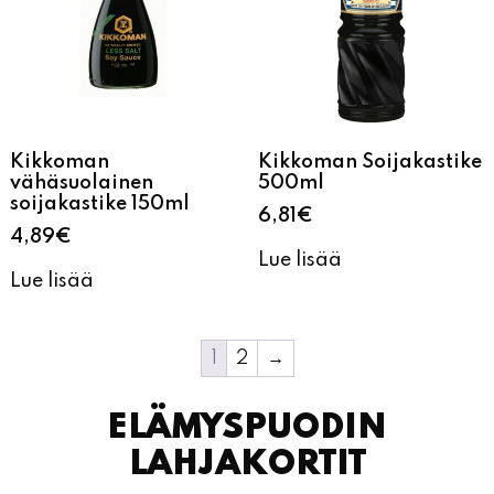
Kikkoman
Kikkoman Soijakastike
vähäsuolainen
500ml
soijakastike 150ml
6,81
€
4,89
€
Lue lisää
Lue lisää
1
2
→
ELÄMYSPUODIN
LAHJAKORTIT