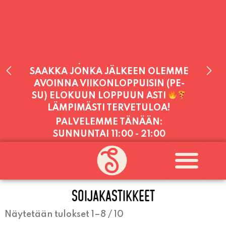
PALVELEMME TÄNÄÄN:
SUNNUNTAI
11:00 - 21:00
PALVELEMME PÄIVITTÄIN (MA-SU
KLO 11-21) SUNNUNTAIHIN 16.8.
SAAKKA JONKA JÄLKEEN OLEMME
AVOINNA VIIKONLOPPUISIN (PE-
SU) ELOKUUN LOPPUUN ASTI
SOIJAKASTIKKEET
LÄMPIMÄSTI TERVETULOA!
Näytetään tulokset 1–8 / 10