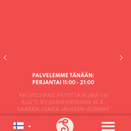
PALVELEMME TÄNÄÄN:
PERJANTAI
11:00 - 21:00
PALVELEMME PÄIVITTÄIN (MA-SU
KLO 11-21) SUNNUNTAIHIN 16.8.
SAAKKA JONKA JÄLKEEN OLEMME
AVOINNA VIIKONLOPPUISIN (PE-
SU) ELOKUUN LOPPUUN ASTI
LÄMPIMÄSTI TERVETULOA!