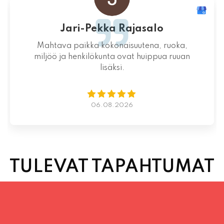
Aikaa varaamatta yllättävän nopeaa
toimintaa kauniina kesäiltana
04.08.2026
TULEVAT TAPAHTUMAT