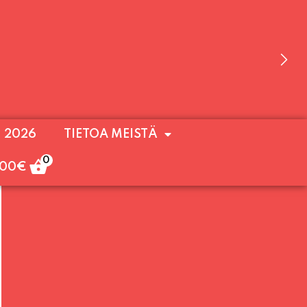
 OLEMME AVOINNA VIIKONLOPPUISIN (PE-
. 2026
TIETOA MEISTÄ
ULOA!
0
,00
€