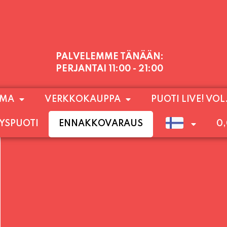
PALVELEMME TÄNÄÄN:
PERJANTAI
11:00 - 21:00
1) SUNNUNTAIHIN 16.8. SAAKKA JONKA JÄLKEEN
OMA
VERKKOKAUPPA
PUOTI LIVE! VOL
LOKUUN LOPPUUN ASTI
LÄMPIMÄSTI TERVET
YSPUOTI
ENNAKKOVARAUS
0