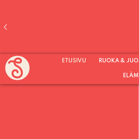
PALVELEMME PÄIVITTÄIN (MA-SU KLO 11-2
ETUSIVU
RUOKA & JU
SU) E
ELÄM