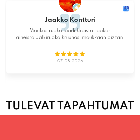
Mahtava paikka kokonaisuutena, ruoka,
miljöö ja henkilökunta ovat huippua ruuan
lisäksi.
06.08.2026
TULEVAT TAPAHTUMAT