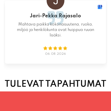
-Pekka Rajasalo
ka kokonaisuutena, ruoka,
Aikaa varaama
ilökunta ovat huippua ruuan
toimintaa k
lisäksi.
0
06.08.2026
TULEVAT TAPAHTUMAT