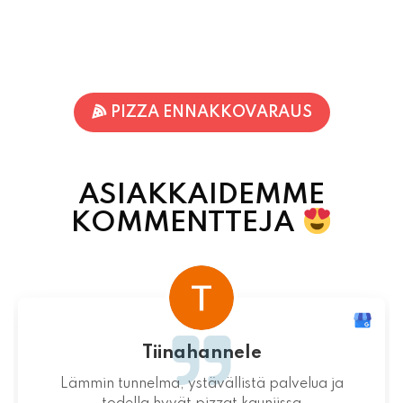
PIZZA ENNAKKOVARAUS
ASIAKKAIDEMME
KOMMENTTEJA
Terhi Vornanen
Varmuudella Pohjois-Karjalan parhaat pizzat!
Itsessään paikka ei valitettavasti ole
mitenkään idyllinen.