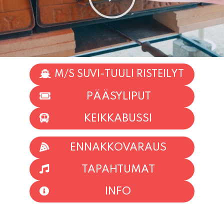
M/S SUVI-TUULI RISTEILYT
PÄÄSYLIPUT
KEIKKABUSSI
ENNAKKOVARAUS
TAPAHTUMAT
INFO