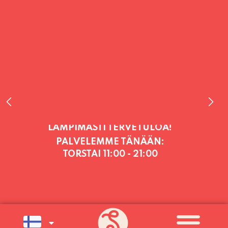
PALVELEMME TÄNÄÄN:
TORSTAI
11:00 - 21:00
PALVELEMME PÄIVITTÄIN (MA-SU
KLO 11-21) SUNNUNTAIHIN 16.8.
SAAKKA JONKA JÄLKEEN OLEMME
AVOINNA VIIKONLOPPUISIN (PE-
SU) ELOKUUN LOPPUUN ASTI
LÄMPIMÄSTI TERVETULOA!