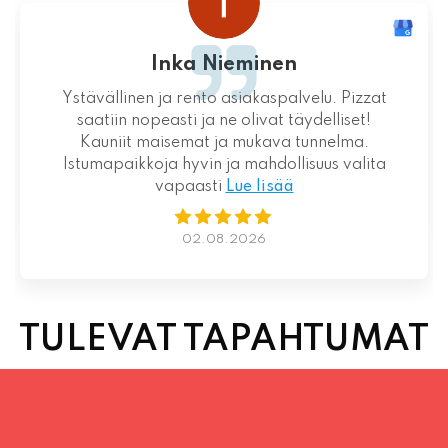
Loistava kokemus niin palvelun kuin ruoankin
suhteen!
01.08.2026
TULEVAT TAPAHTUMAT