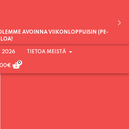
 OLEMME AVOINNA VIIKONLOPPUISIN (PE-
ULOA!
. 2026
TIETOA MEISTÄ
 VAIHTO KLO 20:30 ALKAEN.)
11:00 - 23:30
0
,00
€