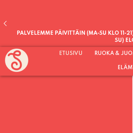
PALVELEMME PÄIVITTÄIN (MA-SU KLO 11-2
SU) E
ETUSIVU
RUOKA & JU
LAUANTAI (PUOTI LIVE! HUGO - SHOWTIME
ELÄM