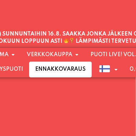
1) SUNNUNTAIHIN 16.8. SAAKKA JONKA JÄLKEEN
LOKUUN LOPPUUN ASTI
LÄMPIMÄSTI TERVET
PALVELEMME TÄNÄÄN:
OMA
VERKKOKAUPPA
PUOTI LIVE! VOL
 KLO 21:30, LIPUT PORTILTA 25€. RANNEKKEIDEN
YSPUOTI
ENNAKKOVARAUS
0