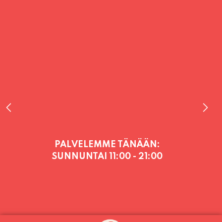
PALVELEMME TÄNÄÄN:
SUNNUNTAI
11:00 - 21:00
PALVELEMME PÄIVITTÄIN (MA-SU
KLO 11-21) SUNNUNTAIHIN 16.8.
SAAKKA JONKA JÄLKEEN OLEMME
AVOINNA VIIKONLOPPUISIN (PE-