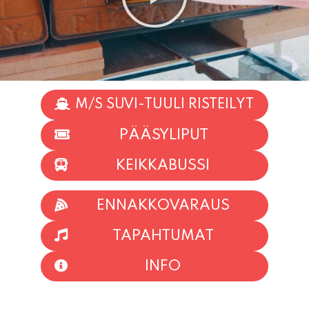
M/S SUVI-TUULI RISTEILYT
PÄÄSYLIPUT
KEIKKABUSSI
ENNAKKOVARAUS
TAPAHTUMAT
INFO
HIIO HOI!