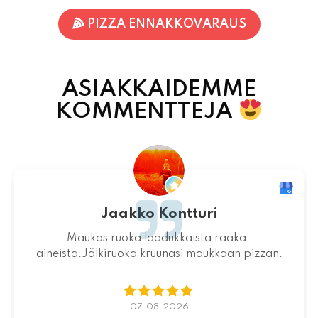
ASIAKKAIDEMME
KOMMENTTEJA
Jari-Pekka Rajasalo
Mahtava paikka kokonaisuutena, ruoka,
miljöö ja henkilökunta ovat huippua ruuan
lisäksi.
06.08.2026