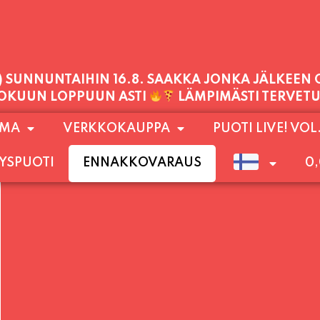
PALVELEMME TÄNÄÄN:
PERJANTAI
11:00 - 21:00
1) SUNNUNTAIHIN 16.8. SAAKKA JONKA JÄLKEEN
OMA
VERKKOKAUPPA
PUOTI LIVE! VOL
LOKUUN LOPPUUN ASTI
LÄMPIMÄSTI TERVET
YSPUOTI
ENNAKKOVARAUS
0