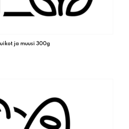
uikot ja muusi 300g