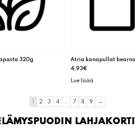
napasta 320g
Atria kanapullat bearna
4,93
€
Lue lisää
1
2
3
4
…
7
8
9
→
ELÄMYSPUODIN LAHJAKORTI