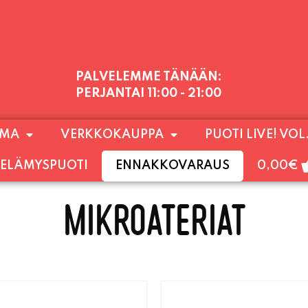
PALVELEMME TÄNÄÄN:
PERJANTAI
11:00 - 21:00
1) SUNNUNTAIHIN 16.8. SAAKKA JONKA JÄLKEEN
OMA
VERKKOKAUPPA
PUOTI LIVE! VOL
LOKUUN LOPPUUN ASTI
LÄMPIMÄSTI TERVET
ELÄMYSPUOTI
ENNAKKOVARAUS
0,00
€
MIKROATERIAT