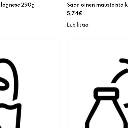
olognese 290g
Saarioinen mausteista k
5,74
€
Lue lisää