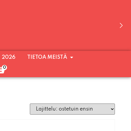
 OLEMME AVOINNA VIIKONLOPPUISIN (PE-
. 2026
TIETOA MEISTÄ
ULOA!
0