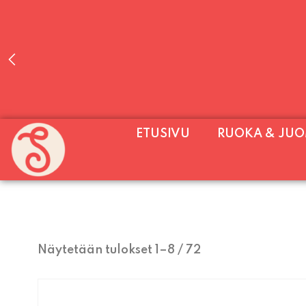
PALVELEMME PÄIVITTÄIN (MA-SU KLO 11-2
ETUSIVU
RUOKA & JU
SU) E
Näytetään tulokset 1–8 / 72