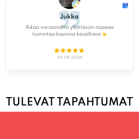
Ystävällinen ja rento asiakaspalvelu. Pizzat
saatiin nopeasti ja ne olivat täydelliset!
Kauniit maisemat ja mukava tunnelma.
Istumapaikkoja hyvin ja mahdollisuus valita
vapaasti
Lue lisää
02.08.2026
TULEVAT TAPAHTUMAT