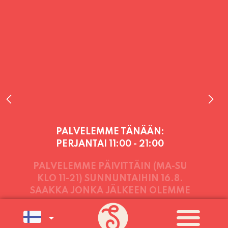
PALVELEMME TÄNÄÄN:
PERJANTAI
11:00 - 21:00
PALVELEMME PÄIVITTÄIN (MA-SU
KLO 11-21) SUNNUNTAIHIN 16.8.
SAAKKA JONKA JÄLKEEN OLEMME
AVOINNA VIIKONLOPPUISIN (PE-
SU) ELOKUUN LOPPUUN ASTI
LÄMPIMÄSTI TERVETULOA!