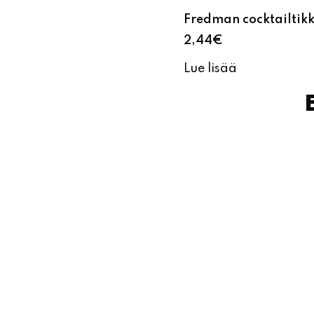
Fredman cocktailti
2,44
€
Lue lisää