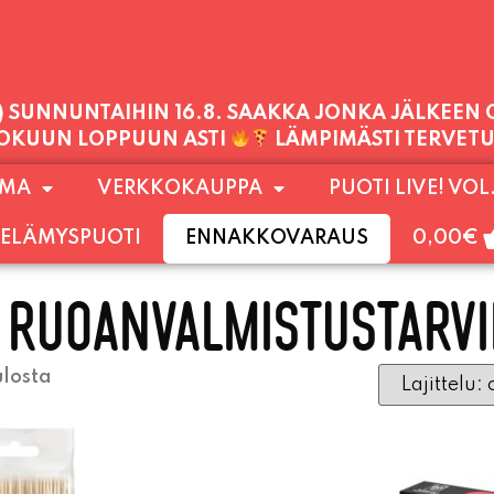
1) SUNNUNTAIHIN 16.8. SAAKKA JONKA JÄLKEEN
LOKUUN LOPPUUN ASTI
LÄMPIMÄSTI TERVET
PALVELEMME TÄNÄÄN:
OMA
VERKKOKAUPPA
PUOTI LIVE! VOL
PERJANTAI
11:00 - 21:00
ELÄMYSPUOTI
ENNAKKOVARAUS
0,00
€
 RUOANVALMISTUSTARVI
ulosta