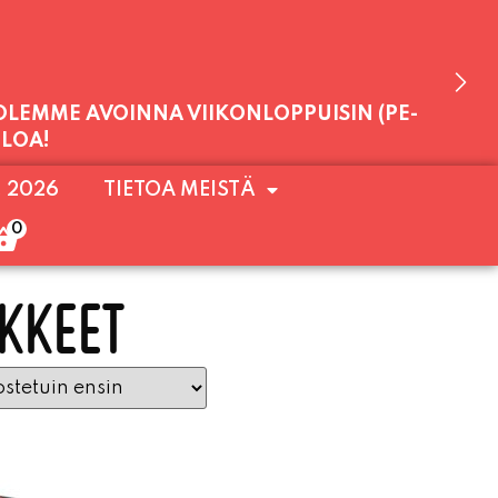
 OLEMME AVOINNA VIIKONLOPPUISIN (PE-
ULOA!
. 2026
TIETOA MEISTÄ
0
KKEET