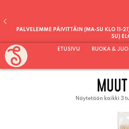
PALVELEMME PÄIVITTÄIN (MA-SU KLO 11-2
SU) E
ETUSIVU
RUOKA & JU
MUUT
Näytetään kaikki 3 t