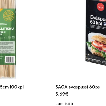
25cm 100kpl
SAGA eväspussi 60ps
5,69
€
Lue lisää