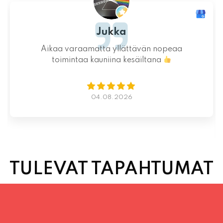
Ystävällinen ja rento asiakaspalvelu. Pizzat
saatiin nopeasti ja ne olivat täydelliset!
Kauniit maisemat ja mukava tunnelma.
Istumapaikkoja hyvin ja mahdollisuus valita
vapaasti
Lue lisää
02.08.2026
TULEVAT TAPAHTUMAT