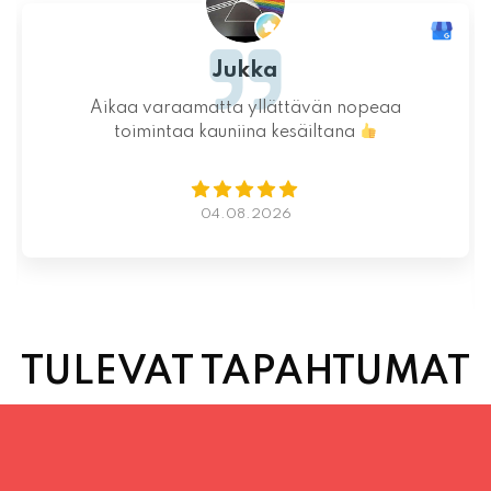
Jukka
Ink
matta yllättävän nopeaa
Ystävällinen ja re
 kauniina kesäiltana
saatiin nopeasti
Kauniit maisem
Istumapaikkoja hy
vapa
04.08.2026
0
TULEVAT TAPAHTUMAT