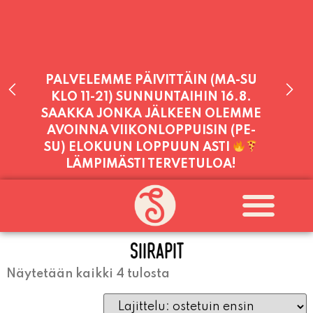
PALVELEMME PÄIVITTÄIN (MA-SU
KLO 11-21) SUNNUNTAIHIN 16.8.
SAAKKA JONKA JÄLKEEN OLEMME
AVOINNA VIIKONLOPPUISIN (PE-
SU) ELOKUUN LOPPUUN ASTI
LÄMPIMÄSTI TERVETULOA!
PALVELEMME TÄNÄÄN:
PERJANTAI
11:00 - 21:00
SIIRAPIT
Näytetään kaikki 4 tulosta