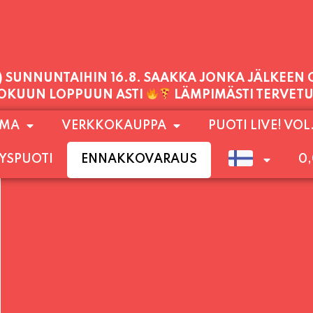
PALVELEMME TÄNÄÄN:
LAUANTAI
11:00 - 21:00
1) SUNNUNTAIHIN 16.8. SAAKKA JONKA JÄLKEEN
OMA
VERKKOKAUPPA
PUOTI LIVE! VOL
LOKUUN LOPPUUN ASTI
LÄMPIMÄSTI TERVET
YSPUOTI
ENNAKKOVARAUS
0