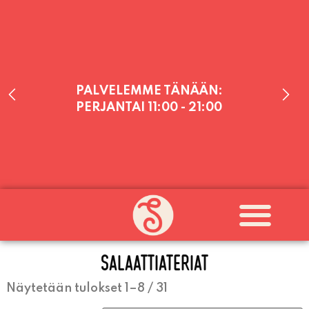
PALVELEMME TÄNÄÄN:
PERJANTAI
11:00 - 21:00
PALVELEMME PÄIVITTÄIN (MA-SU
KLO 11-21) SUNNUNTAIHIN 16.8.
SAAKKA JONKA JÄLKEEN OLEMME
AVOINNA VIIKONLOPPUISIN (PE-
SALAATTIATERIAT
SU) ELOKUUN LOPPUUN ASTI
LÄMPIMÄSTI TERVETULOA!
Näytetään tulokset 1–8 / 31