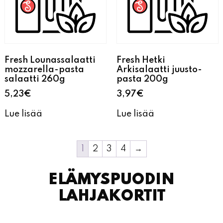
Fresh Lounassalaatti
Fresh Hetki
mozzarella-pasta
Arkisalaatti juusto-
salaatti 260g
pasta 200g
5,23
€
3,97
€
Lue lisää
Lue lisää
1
2
3
4
→
ELÄMYSPUODIN
LAHJAKORTIT