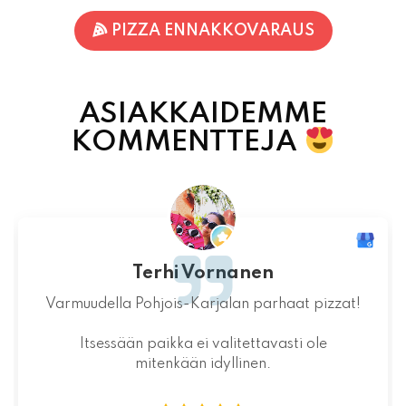
ASIAKKAIDEMME
KOMMENTTEJA
Jaakko Kontturi
Maukas ruoka laadukkaista raaka-
aineista.Jälkiruoka kruunasi maukkaan pizzan.
07.08.2026