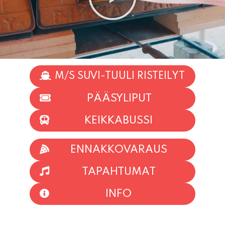
M/S SUVI-TUULI RISTEILYT
PÄÄSYLIPUT
KEIKKABUSSI
ENNAKKOVARAUS
TAPAHTUMAT
INFO
HIIO HOI!