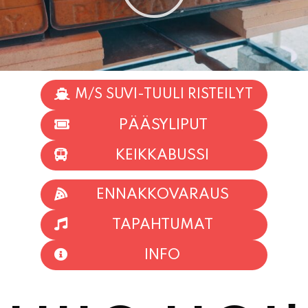
M/S SUVI-TUULI RISTEILYT
PÄÄSYLIPUT
KEIKKABUSSI
ENNAKKOVARAUS
TAPAHTUMAT
INFO
HIIO HOI!