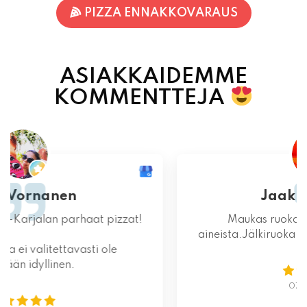
ASIAKKAIDEMME
KOMMENTTEJA
Jaakko Kontturi
Maukas ruoka laadukkaista raaka-
aineista.Jälkiruoka kruunasi maukkaan pizzan.
07.08.2026