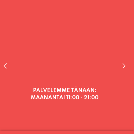
PALVELEMME TÄNÄÄN:
MAANANTAI
11:00 - 21:00
PALVELEMME PÄIVITTÄIN (MA-SU
KLO 11-21) SUNNUNTAIHIN 16.8.
SAAKKA JONKA JÄLKEEN OLEMME
AVOINNA VIIKONLOPPUISIN (PE-