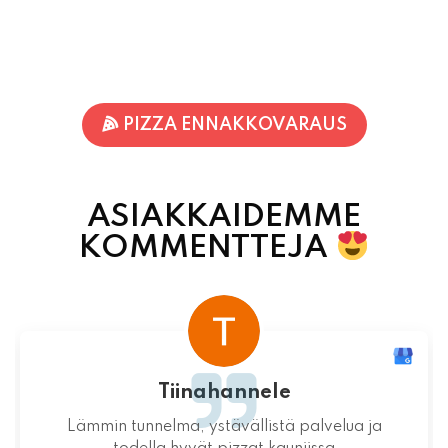
PIZZA ENNAKKOVARAUS
ASIAKKAIDEMME
KOMMENTTEJA
Terhi Vornanen
Varmuudella Pohjois-Karjalan parhaat pizzat!
Itsessään paikka ei valitettavasti ole
mitenkään idyllinen.