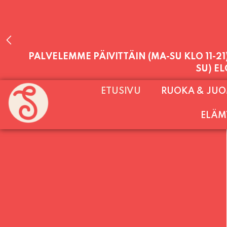
PALVELEMME PÄIVITTÄIN (MA-SU KLO 11-2
ETUSIVU
RUOKA & JU
SU) E
ELÄM