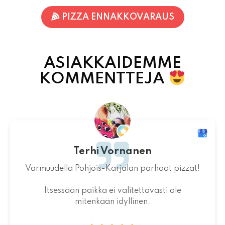
ASIAKKAIDEMME
KOMMENTTEJA
Jaakko Kontturi
Maukas ruoka laadukkaista raaka-
aineista.Jälkiruoka kruunasi maukkaan pizzan.
07.08.2026