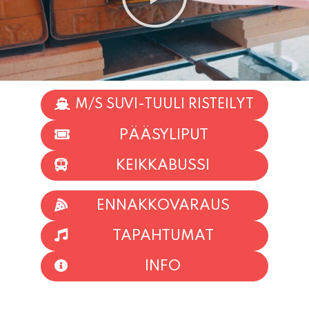
M/S SUVI-TUULI RISTEILYT
PÄÄSYLIPUT
KEIKKABUSSI
ENNAKKOVARAUS
TAPAHTUMAT
INFO
HIIO HOI!