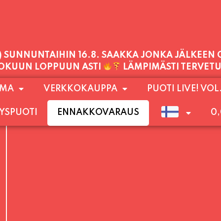
PALVELEMME TÄNÄÄN:
PERJANTAI
11:00 - 21:00
1) SUNNUNTAIHIN 16.8. SAAKKA JONKA JÄLKEEN
OMA
VERKKOKAUPPA
PUOTI LIVE! VOL
LOKUUN LOPPUUN ASTI
LÄMPIMÄSTI TERVET
YSPUOTI
ENNAKKOVARAUS
0