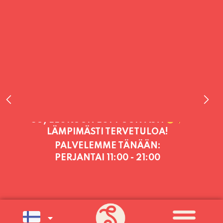
PALVELEMME TÄNÄÄN:
PERJANTAI
11:00 - 21:00
PALVELEMME PÄIVITTÄIN (MA-SU
KLO 11-21) SUNNUNTAIHIN 16.8.
SAAKKA JONKA JÄLKEEN OLEMME
AVOINNA VIIKONLOPPUISIN (PE-
SU) ELOKUUN LOPPUUN ASTI
LÄMPIMÄSTI TERVETULOA!