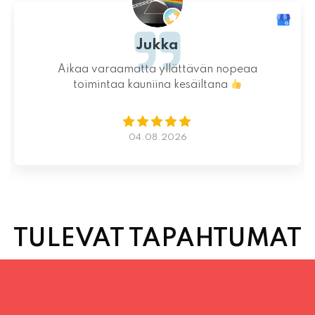
Ystävällinen ja rento asiakaspalvelu. Pizzat
saatiin nopeasti ja ne olivat täydelliset!
Kauniit maisemat ja mukava tunnelma.
Istumapaikkoja hyvin ja mahdollisuus valita
vapaasti
Lue lisää
02.08.2026
TULEVAT TAPAHTUMAT