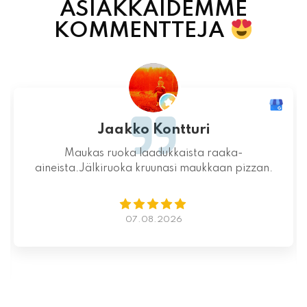
ASIAKKAIDEMME
KOMMENTTEJA
Jari-Pekka Rajasalo
Mahtava paikka kokonaisuutena, ruoka,
miljöö ja henkilökunta ovat huippua ruuan
lisäksi.
06.08.2026