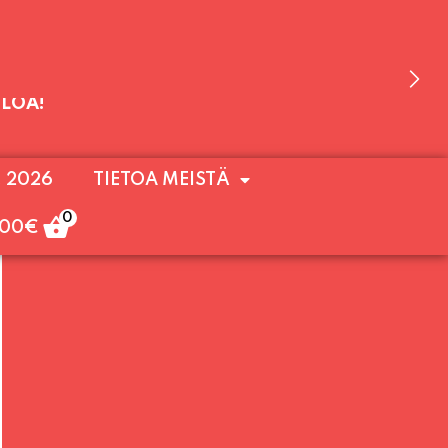
 OLEMME AVOINNA VIIKONLOPPUISIN (PE-
. 2026
TIETOA MEISTÄ
ULOA!
0
,00
€