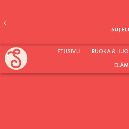
PALVELEMME PÄIVITTÄIN (MA-SU KLO 11-2
ETUSIVU
RUOKA & JU
SU) E
ELÄM