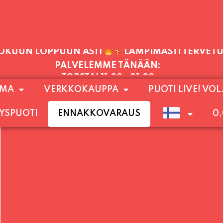
PALVELEMME TÄNÄÄN:
TORSTAI
11:00 - 21:00
1) SUNNUNTAIHIN 16.8. SAAKKA JONKA JÄLKEEN
OMA
VERKKOKAUPPA
PUOTI LIVE! VOL
LOKUUN LOPPUUN ASTI
LÄMPIMÄSTI TERVET
YSPUOTI
ENNAKKOVARAUS
0