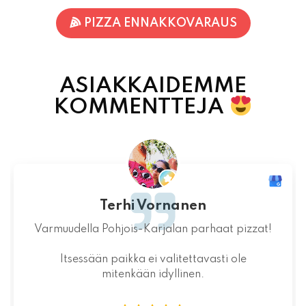
ASIAKKAIDEMME
KOMMENTTEJA
Jaakko Kontturi
Maukas ruoka laadukkaista raaka-
aineista.Jälkiruoka kruunasi maukkaan pizzan.
07.08.2026