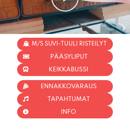
M/S SUVI-TUULI RISTEILYT
PÄÄSYLIPUT
KEIKKABUSSI
ENNAKKOVARAUS
TAPAHTUMAT
INFO
HIIO HOI!