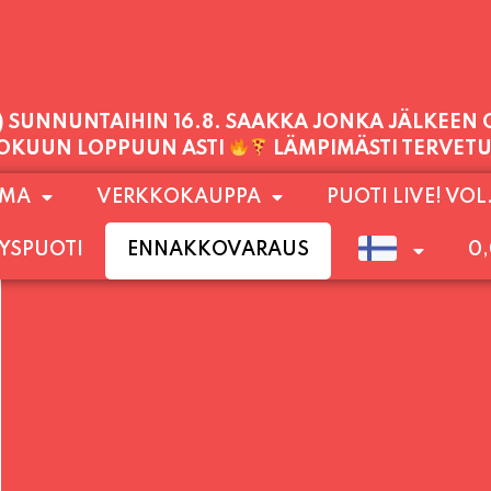
PALVELEMME TÄNÄÄN:
LAUANTAI
11:00 - 21:00
1) SUNNUNTAIHIN 16.8. SAAKKA JONKA JÄLKEEN
OMA
VERKKOKAUPPA
PUOTI LIVE! VOL
LOKUUN LOPPUUN ASTI
LÄMPIMÄSTI TERVET
YSPUOTI
ENNAKKOVARAUS
0