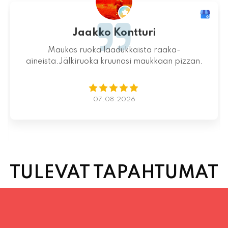
Mahtava paikka kokonaisuutena, ruoka,
miljöö ja henkilökunta ovat huippua ruuan
lisäksi.
06.08.2026
TULEVAT TAPAHTUMAT